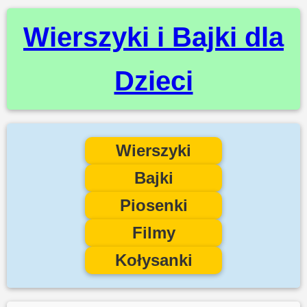
Wierszyki i Bajki dla
Dzieci
Wierszyki
Bajki
Piosenki
Filmy
Kołysanki