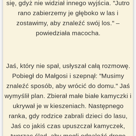
się, gdyż nie widział innego wyjścia.
"Jutro
rano zabierzemy je głęboko w las i
zostawimy, aby znaleźć swój los."
–
powiedziała macocha.
Jaś, który nie spał, usłyszał całą rozmowę.
Pobiegł do Małgosi i szepnął:
"Musimy
znaleźć sposób, aby wrócić do domu."
Jaś
wymyślił plan. Zbierał małe białe kamyczki i
ukrywał je w kieszeniach. Następnego
ranka, gdy rodzice zabrali dzieci do lasu,
Jaś co jakiś czas upuszczał kamyczek,
tworząc ślad, aby mogli odnaleźć drogę